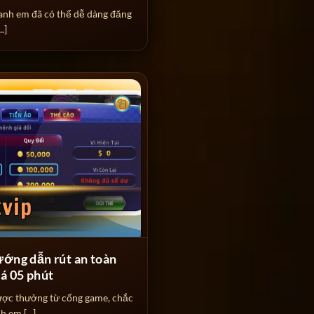
, anh em đã có thể dễ dàng đăng
..]
ướng dẫn rút an toàn
á 05 phút
ược thưởng từ cổng game, chắc
 em [...]