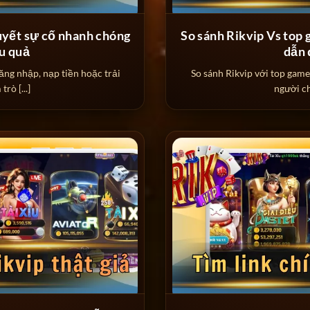
quyết sự cố nhanh chóng
So sánh Rikvip Vs top 
u quả
dẫn
ăng nhập, nạp tiền hoặc trải
So sánh Rikvip với top game
rò [...]
người chơ