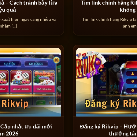
iả – Cách tránh bẫy lừa
Tìm link chính hãng Ri
ệu quả
không 
 xuất hiện ngày càng nhiều và
Tìm link chính hãng Rikvip 
nhầm [...]
anh em t
 Cập nhật ưu đãi mới
Đăng ký Rikvip – Hướ
ăm 2026
thưởng tâ