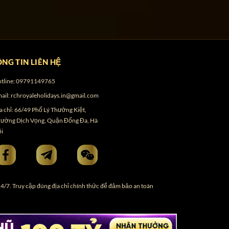
NG TIN LIÊN HỆ
tline:
09791149765
ail:
rchroyaleholidays.in@gmail.com
a chỉ:
66/49 Phố Lý Thường Kiệt,
ường Dịch Vọng, Quận Đống Đa, Hà
i
24/7. Truy cập đúng địa chỉ chính thức để đảm bảo an toàn