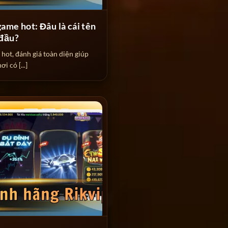
game hot: Đâu là cái tên
 đầu?
 hot, đánh giá toàn diện giúp
i có [...]