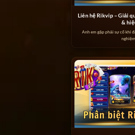
Liên hệ Rikvip – Giải 
& hiệ
Anh em gặp phải sự cố khi đ
nghiệm t