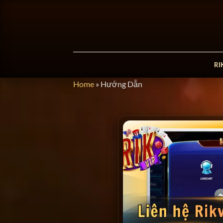
Bỏ
qua
nội
dung
RI
Home
»
Hướng Dẫn